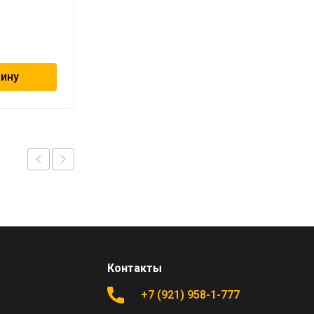
«PRO AQUA»
97
₽
зину
В корзину
Контакты
+7 (921) 958-1-777