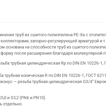
нения труб из сшитого полиэтилена PE-Xa с отопит
коллекторами, запорно-регулирующей арматурой и т.
ом основана на способности труб из сшитого полиэти
 форму после расширения благодаря молекулярной п
езьба трубная цилиндрическая Rp по DIN EN 10226-1,
а трубная коническая R по DIN EN 10226-1, ГОСТ 6211
оконус — резьба трубная цилиндрическая G3/4“ Евро
,0 и S3,2 (PN6 и PN10).
ь отдельно.