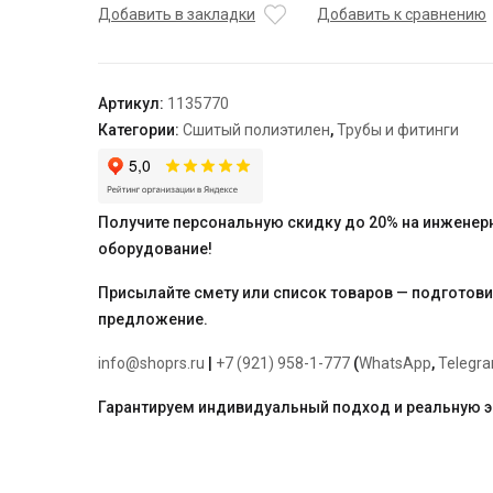
угольник
Добавить в закладки
Добавить к сравнению
с
наружной
резьбой
Артикул:
1135770
латунный
Категории:
Сшитый полиэтилен
,
Трубы и фитинги
для
труб
PE-
Xa
Получите персональную скидку до 20% на инженер
20-
оборудование!
R1/2"
НР,
Присылайте смету или список товаров — подготов
тип
предложение.
1
info@shoprs.ru
|
+7 (921) 958-1-777
(
WhatsApp
,
Telegr
Гарантируем индивидуальный подход и реальную 