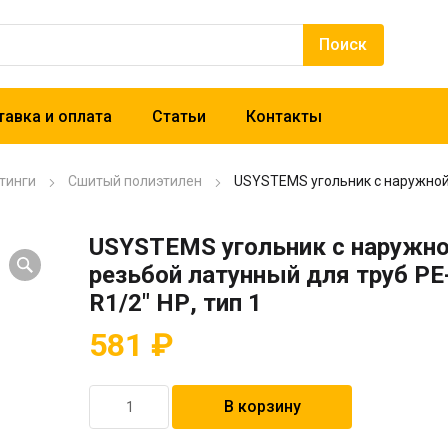
авка и оплата
Статьи
Контакты
тинги
Сшитый полиэтилен
USYSTEMS угольник с наружной 
USYSTEMS угольник с наружн
резьбой латунный для труб PE
R1/2″ НР, тип 1
581
₽
Количество
В корзину
товара
USYSTEMS