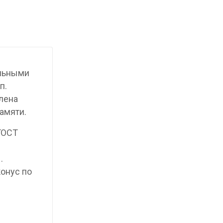
ельными
п.
лена
амяти.
 ГОСТ
.
конус по