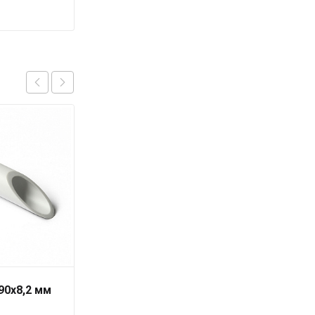
90х8,2 мм
Труба PN16/SDR 6
RUBIS 20 x 3,4 серая