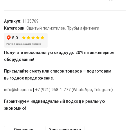
резьбой
латунный
для
Артикул:
1135769
труб
Категории:
Сшитый полиэтилен
,
Трубы и фитинги
PE-
Xa
16-
R1/2"
Получите персональную скидку до 20% на инженерное
НР,
оборудование!
тип
1
Присылайте смету или список товаров — подготовим
выгодное предложение.
info@shoprs.ru
|
+7 (921) 958-1-777
(
WhatsApp
,
Telegram
)
Гарантируем индивидуальный подход и реальную
экономию!
Описание
Характеристики