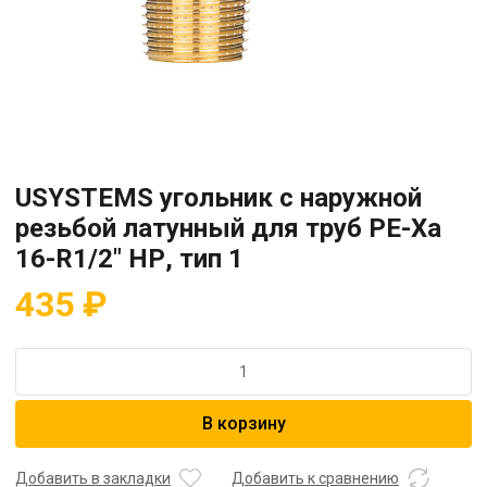
USYSTEMS угольник с наружной
резьбой латунный для труб PE-Xa
16-R1/2″ НР, тип 1
435
₽
Количество
товара
USYSTEMS
В корзину
угольник
с
наружной
Добавить в закладки
Добавить к сравнению