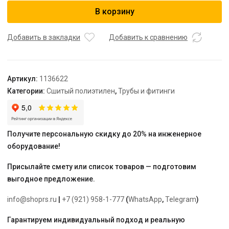
USYSTEMS
В корзину
труба
Radi
Pipe
Добавить в закладки
Добавить к сравнению
белая
PN6
63x5,8
Артикул:
1136622
отрезок
Категории:
Сшитый полиэтилен
,
Трубы и фитинги
6
м
Получите персональную скидку до 20% на инженерное
оборудование!
Присылайте смету или список товаров — подготовим
выгодное предложение.
info@shoprs.ru
|
+7 (921) 958-1-777
(
WhatsApp
,
Telegram
)
Гарантируем индивидуальный подход и реальную