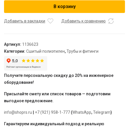
USYSTEMS
В корзину
труба
Radi
Pipe
Добавить в закладки
Добавить к сравнению
белая
PN6
75x6,8
Артикул:
1136623
бухта
Категории:
Сшитый полиэтилен
,
Трубы и фитинги
50
м
Получите персональную скидку до 20% на инженерное
оборудование!
Присылайте смету или список товаров — подготовим
выгодное предложение.
info@shoprs.ru
|
+7 (921) 958-1-777
(
WhatsApp
,
Telegram
)
Гарантируем индивидуальный подход и реальную