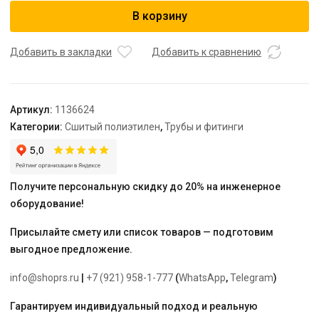
USYSTEMS
В корзину
труба
Radi
Pipe
Добавить в закладки
Добавить к сравнению
белая
PN6
75x6,8
Артикул:
1136624
отрезок
Категории:
Сшитый полиэтилен
,
Трубы и фитинги
6
м
Получите персональную скидку до 20% на инженерное
оборудование!
Присылайте смету или список товаров — подготовим
выгодное предложение.
info@shoprs.ru
|
+7 (921) 958-1-777
(
WhatsApp
,
Telegram
)
Гарантируем индивидуальный подход и реальную