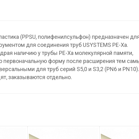
ластика (PPSU, полифенилсульфон) предназначен дл
рументом для соединения труб USYSTEMS PE-Xa.
драя наличию у трубы PE-Xa молекулярной памяти,
ою первоначальную форму после расширения тем са
ерсальными для труб серий S5,0 и S3,2 (PN6 и PN10)
ят, заказываются отдельно.