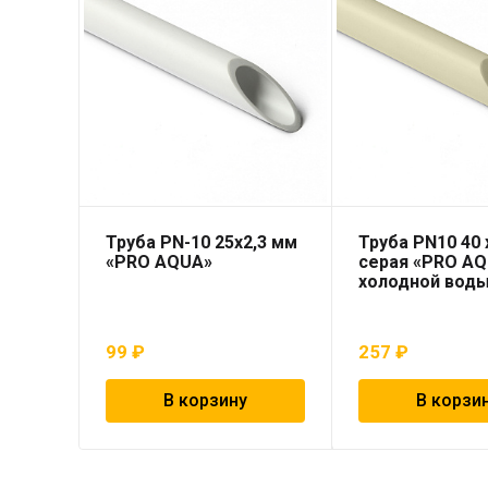
Труба PN-10 25х2,3 мм
Труба PN10 40 x
«PRO AQUA»
серая «PRO AQ
холодной вод
99
₽
257
₽
В корзину
В корзи