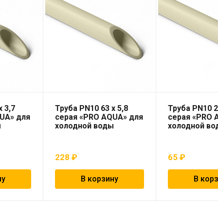
 3,7
Труба PN10 63 x 5,8
Труба PN10 2
UA» для
серая «PRO AQUA» для
серая «PRO 
ы
холодной воды
холодной во
228
₽
65
₽
ну
В корзину
В кор