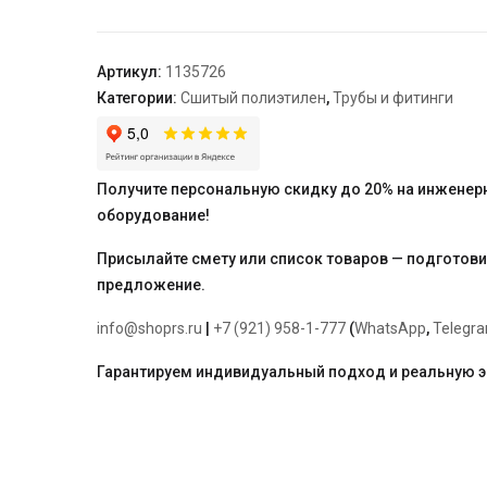
редукционный
PPSU
для
Артикул:
1135726
труб
Категории:
Сшитый полиэтилен
,
Трубы и фитинги
PE-
Xa
16-
20-
Получите персональную скидку до 20% на инженер
16
оборудование!
Присылайте смету или список товаров — подготов
предложение.
info@shoprs.ru
|
+7 (921) 958-1-777
(
WhatsApp
,
Telegr
Гарантируем индивидуальный подход и реальную 