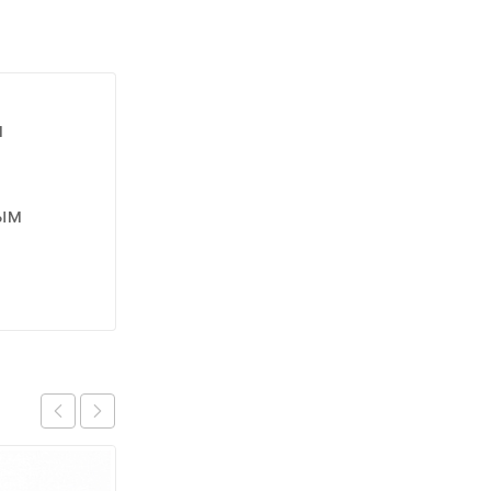
я
мым
.