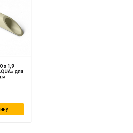
0 x 1,9
Труба PN10 25 x 2,3
AQUA» для
серая «PRO AQUA» для
ды
холодной воды
99
₽
зину
В корзину