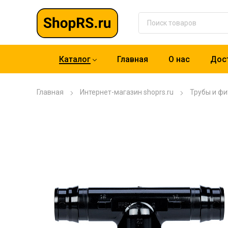
Каталог
Главная
О нас
Дост
Главная
Интернет-магазин shoprs.ru
Трубы и фи