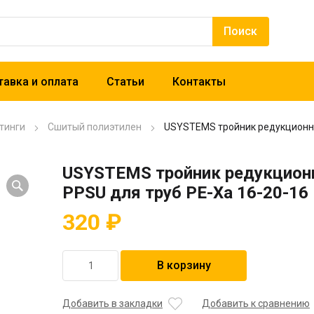
авка и оплата
Статьи
Контакты
тинги
Сшитый полиэтилен
USYSTEMS тройник редукционны
USYSTEMS тройник редукцио
PPSU для труб PE-Xa 16-20-16
320
₽
Количество
В корзину
товара
USYSTEMS
тройник
Добавить в закладки
Добавить к сравнению