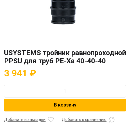
USYSTEMS тройник равнопроходной
PPSU для труб PE-Xa 40-40-40
3 941
₽
Количество
товара
USYSTEMS
В корзину
тройник
равнопроходной
PPSU
Добавить в закладки
Добавить к сравнению
для