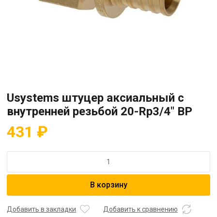
Usystems штуцер аксиальный с
внутренней резьбой 20-Rp3/4″ ВР
431
₽
Количество
товара
Usystems
В корзину
штуцер
аксиальный
с
Добавить в закладки
Добавить к сравнению