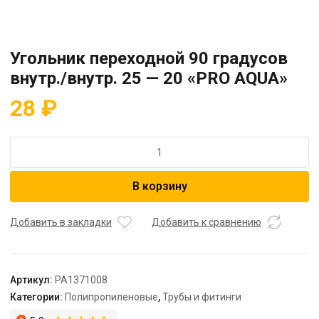
Угольник переходной 90 градусов
внутр./внутр. 25 — 20 «PRO AQUA»
28
₽
Количество
товара
Угольник
В корзину
переходной
90
градусов
Добавить в закладки
Добавить к сравнению
внутр./
внутр.
25
Артикул:
PA1371008
-
Категории:
Полипропиленовые
,
Трубы и фитинги
20
"PRO