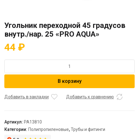
Угольник переходной 45 градусов
внутр./нар. 25 «PRO AQUA»
44
₽
Количество
товара
Угольник
В корзину
переходной
45
градусов
Добавить в закладки
Добавить к сравнению
внутр./
нар.
25
Артикул:
PA13810
"PRO
Категории:
Полипропиленовые
,
Трубы и фитинги
AQUA"