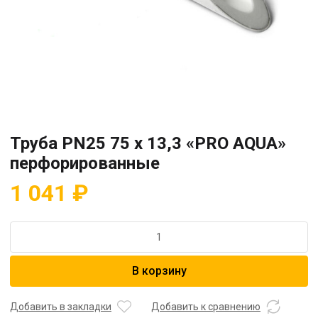
Труба PN25 75 x 13,3 «PRO AQUA»
перфорированные
1 041
₽
Количество
товара
Труба
В корзину
PN25
75
x
Добавить в закладки
Добавить к сравнению