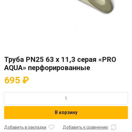
Труба PN25 63 x 11,3 серая «PRO
AQUA» перфорированные
695
₽
Количество
товара
Труба
В корзину
PN25
63
x
Добавить в закладки
Добавить к сравнению