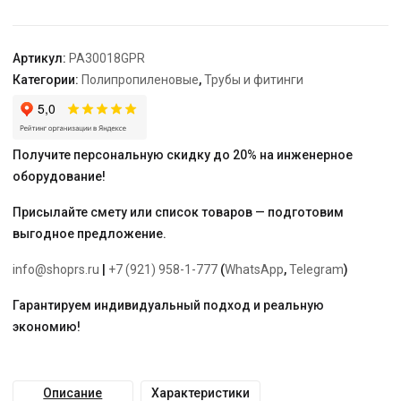
11,3
серая
"PRO
Артикул:
PA30018GPR
AQUA"
Категории:
Полипропиленовые
,
Трубы и фитинги
перфорированные
Получите персональную скидку до 20% на инженерное
оборудование!
Присылайте смету или список товаров — подготовим
выгодное предложение.
info@shoprs.ru
|
+7 (921) 958-1-777
(
WhatsApp
,
Telegram
)
Гарантируем индивидуальный подход и реальную
экономию!
Описание
Характеристики