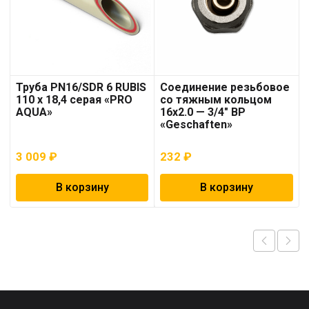
Труба PN16/SDR 6 RUBIS
Соединение резьбовое
110 x 18,4 серая «PRO
со тяжным кольцом
AQUA»
16х2.0 — 3/4″ ВР
«Geschaften»
3 009
₽
232
₽
В корзину
В корзину