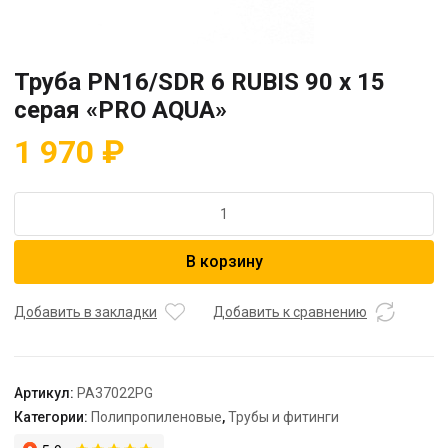
Труба PN16/SDR 6 RUBIS 90 x 15
серая «PRO AQUA»
1 970
₽
Количество
товара
Труба
В корзину
PN16/SDR
6
RUBIS
Добавить в закладки
Добавить к сравнению
90
x
15
Артикул:
PA37022PG
серая
Категории:
Полипропиленовые
,
Трубы и фитинги
"PRO
AQUA"