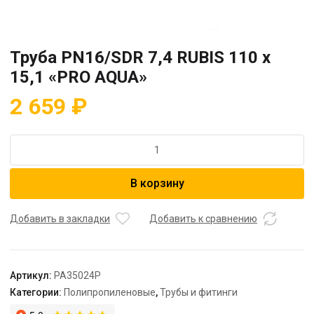
Труба PN16/SDR 7,4 RUBIS 110 x
15,1 «PRO AQUA»
2 659
₽
Количество
товара
Труба
В корзину
PN16/SDR
7,4
RUBIS
Добавить в закладки
Добавить к сравнению
110
x
15,1
Артикул:
PA35024P
"PRO
Категории:
Полипропиленовые
,
Трубы и фитинги
AQUA"