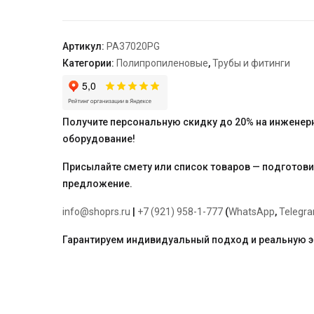
6
RUBIS
75
Артикул:
PA37020PG
x
Категории:
Полипропиленовые
,
Трубы и фитинги
12,5
серая
"PRO
AQUA"
Получите персональную скидку до 20% на инженер
оборудование!
Присылайте смету или список товаров — подготов
предложение.
info@shoprs.ru
|
+7 (921) 958-1-777
(
WhatsApp
,
Telegr
Гарантируем индивидуальный подход и реальную 