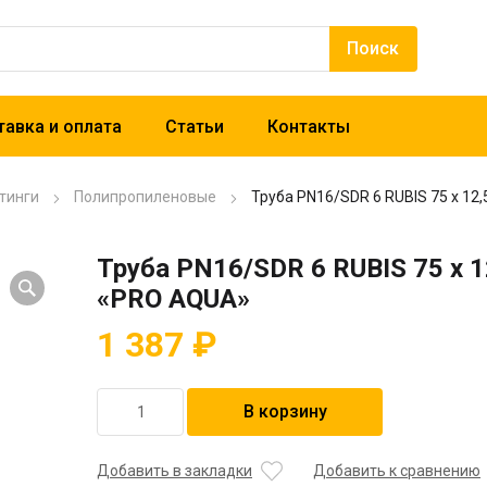
авка и оплата
Статьи
Контакты
тинги
Полипропиленовые
Труба PN16/SDR 6 RUBIS 75 x 12
Труба PN16/SDR 6 RUBIS 75 x 1
«PRO AQUA»
1 387
₽
Количество
В корзину
товара
Труба
PN16/SDR
Добавить в закладки
Добавить к сравнению