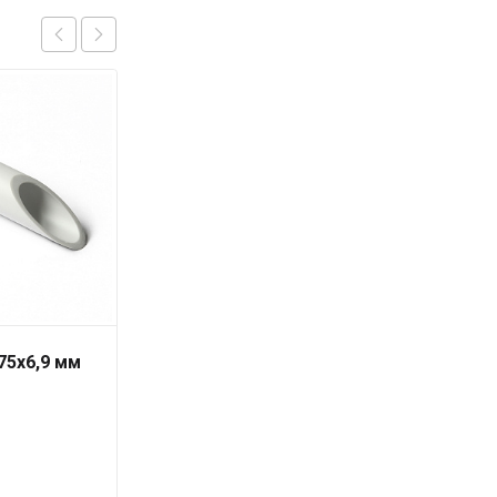
75х6,9 мм
Труба PN10 50 x 4,6
серая «PRO AQUA» для
холодной воды
147
₽