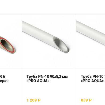
R 6
Труба PN-10 90х8,2 мм
Труба PN-10 
серая
«PRO AQUA»
«PRO AQUA»
1 209
₽
839
₽