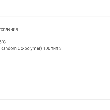
топления
5°С
 Random Co-polymer) 100 тип 3