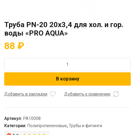
Труба PN-20 20х3,4 для хол. и гор.
воды «PRO AQUA»
88
₽
Количество
товара
Труба
В корзину
PN-
20
20х3,4
Добавить в закладки
Добавить к сравнению
для
хол.
и
Артикул:
PA10008
гор.
Категории:
Полипропиленовые
,
Трубы и фитинги
воды
"PRO