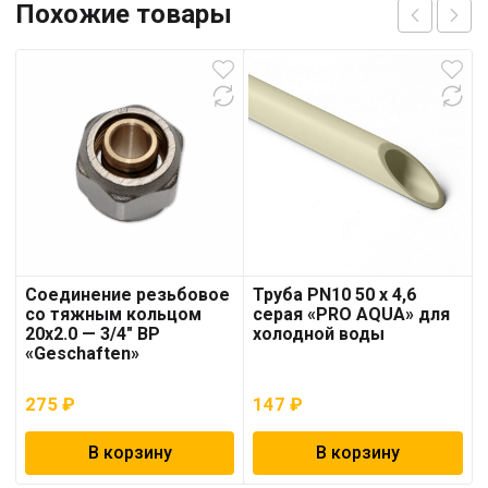
Похожие товары
Соединение резьбовое
Труба PN10 50 x 4,6
со тяжным кольцом
серая «PRO AQUA» для
20х2.0 — 3/4″ ВР
холодной воды
«Geschaften»
275
₽
147
₽
В корзину
В корзину