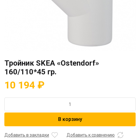
Тройник SKEA «Ostendorf»
160/110*45 гр.
10 194
₽
Количество
товара
Тройник
В корзину
SKEA
"Ostendorf"
160/110*45
Добавить в закладки
Добавить к сравнению