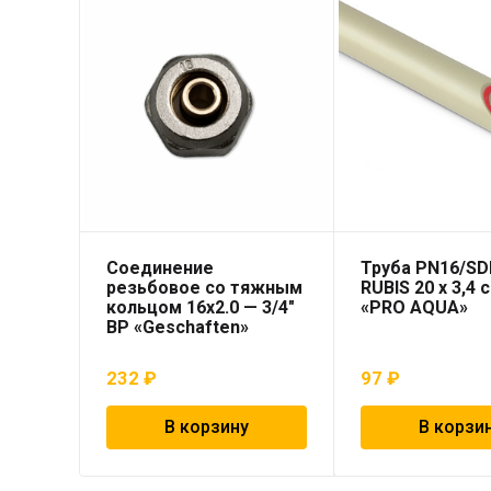
Соединение
Труба PN16/SD
резьбовое со тяжным
RUBIS 20 x 3,4 
кольцом 16х2.0 — 3/4″
«PRO AQUA»
ВР «Geschaften»
232
₽
97
₽
В корзину
В корзи