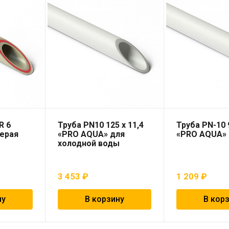
R 6
Труба PN10 125 x 11,4
Труба PN-10 
серая
«PRO AQUA» для
«PRO AQUA»
холодной воды
3 453
₽
1 209
₽
ну
В корзину
В кор