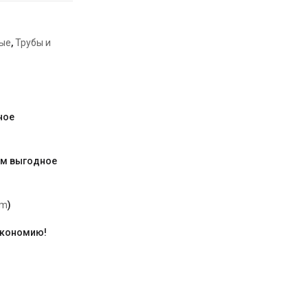
ые
,
Трубы и
ное
им выгодное
am
)
экономию!