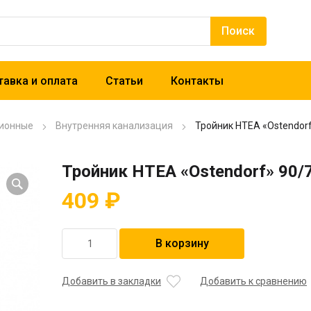
авка и оплата
Статьи
Контакты
ионные
Внутренняя канализация
Тройник HTEA «Ostendorf
Тройник HTEA «Ostendorf» 90/
409
₽
Количество
В корзину
товара
Тройник
HTEA
Добавить в закладки
Добавить к сравнению
"Ostendorf"