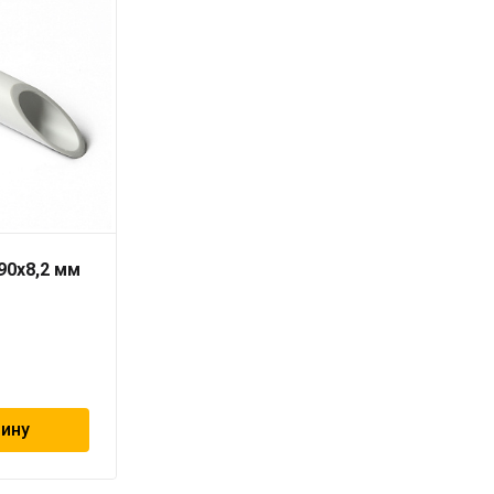
90х8,2 мм
Труба PN10 63 x 5,8
серая «PRO AQUA» для
холодной воды
228
₽
зину
В корзину