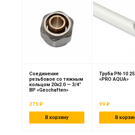
Соединение
Труба PN-10 25
резьбовое со тяжным
«PRO AQUA»
кольцом 20х2.0 — 3/4″
ВР «Geschaften»
275
₽
99
₽
В корзину
В корзи