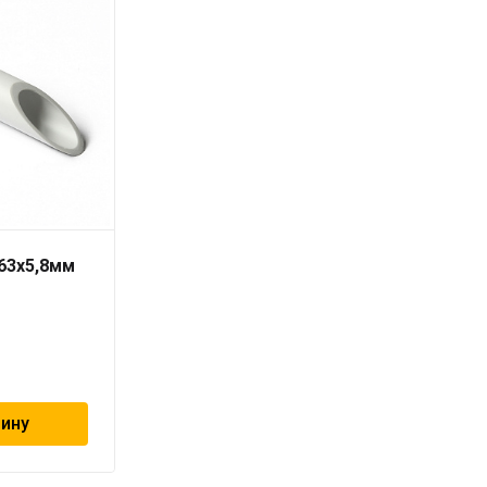
 63х5,8мм
Труба PN16/SDR 6
RUBIS 20 x 3,4 серая
«PRO AQUA»
97
₽
зину
В корзину