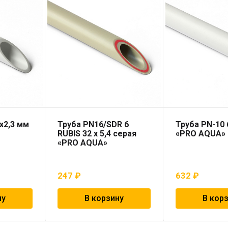
х2,3 мм
Труба PN16/SDR 6
Труба PN-10
RUBIS 32 x 5,4 серая
«PRO AQUA»
«PRO AQUA»
247
₽
632
₽
ну
В корзину
В кор