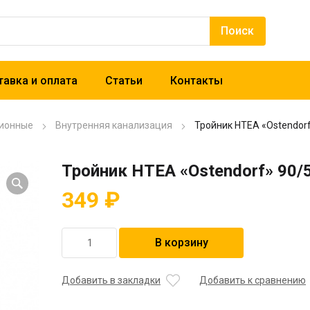
авка и оплата
Статьи
Контакты
ионные
Внутренняя канализация
Тройник HTEA «Ostendorf
Тройник HTEA «Ostendorf» 90/
349
₽
Количество
В корзину
товара
Тройник
HTEA
Добавить в закладки
Добавить к сравнению
"Ostendorf"