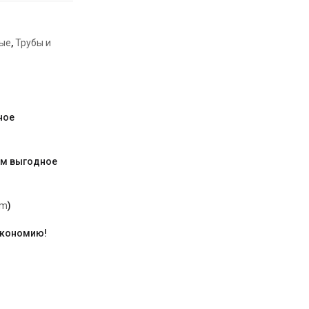
ые
,
Трубы и
ное
им выгодное
am
)
экономию!