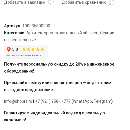
TEPLOLUX
Добавить в закладки
Добавить к сравнению
25SHTL-
LT-
3-
Артикул:
100035800200
0110-
Категории:
Архитектурно-строительный обогрев
,
Секции
40
нагревательные
Получите персональную скидку до 20% на инженерное
оборудование!
Присылайте смету или список товаров — подготовим
выгодное предложение.
info@shoprs.ru
|
+7 (921) 958-1-777
(
WhatsApp
,
Telegram
)
Гарантируем индивидуальный подход и реальную
экономию!