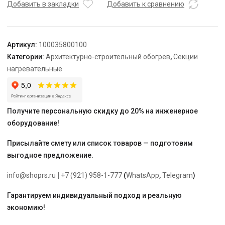
TEPLOLUX
Добавить в закладки
Добавить к сравнению
20SHTL-
LT-
3-
Артикул:
100035800100
3200-
Категории:
Архитектурно-строительный обогрев
,
Секции
40
нагревательные
Получите персональную скидку до 20% на инженерное
оборудование!
Присылайте смету или список товаров — подготовим
выгодное предложение.
info@shoprs.ru
|
+7 (921) 958-1-777
(
WhatsApp
,
Telegram
)
Гарантируем индивидуальный подход и реальную
экономию!