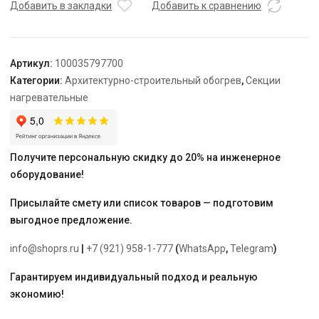
TEPLOLUX
Добавить в закладки
Добавить к сравнению
10SHTL-
LT-
3-
Артикул:
100035797700
1150-
Категории:
Архитектурно-строительный обогрев
,
Секции
40
нагревательные
Получите персональную скидку до 20% на инженерное
оборудование!
Присылайте смету или список товаров — подготовим
выгодное предложение.
info@shoprs.ru
|
+7 (921) 958-1-777
(
WhatsApp
,
Telegram
)
Гарантируем индивидуальный подход и реальную
экономию!