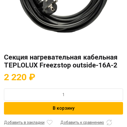
Секция нагревательная кабельная
TEPLOLUX Freezstop outside-16A-2
2 220
₽
Количество
товара
Секция
В корзину
нагревательная
кабельная
TEPLOLUX
Добавить в закладки
Добавить к сравнению