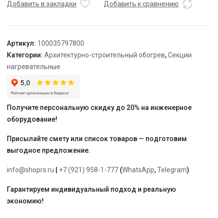
TEPLOLUX
Добавить в закладки
Добавить к сравнению
10SHTL-
LT-
3-
Артикул:
100035797800
1400-
Категории:
Архитектурно-строительный обогрев
,
Секции
40
нагревательные
Получите персональную скидку до 20% на инженерное
оборудование!
Присылайте смету или список товаров — подготовим
выгодное предложение.
info@shoprs.ru
|
+7 (921) 958-1-777
(
WhatsApp
,
Telegram
)
Гарантируем индивидуальный подход и реальную
экономию!