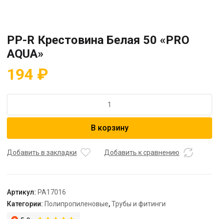
PP-R Крестовина Белая 50 «PRO
AQUA»
194
₽
Количество
товара
PP-
В корзину
R
Крестовина
Белая
Добавить в закладки
Добавить к сравнению
50
"PRO
AQUA"
Артикул:
PA17016
Категории:
Полипропиленовые
,
Трубы и фитинги