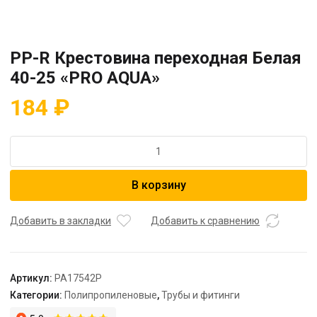
PP-R Крестовина переходная Белая
40-25 «PRO AQUA»
184
₽
Количество
товара
PP-
В корзину
R
Крестовина
переходная
Добавить в закладки
Добавить к сравнению
Белая
40-
25
Артикул:
PA17542P
"PRO
Категории:
Полипропиленовые
,
Трубы и фитинги
AQUA"