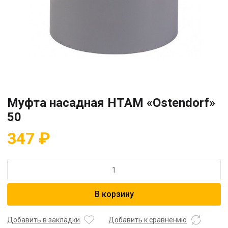
Муфта насадная HTAM «Ostendorf»
50
347
₽
Количество
товара
Муфта
В корзину
насадная
HTAM
"Ostendorf"
Добавить в закладки
Добавить к сравнению