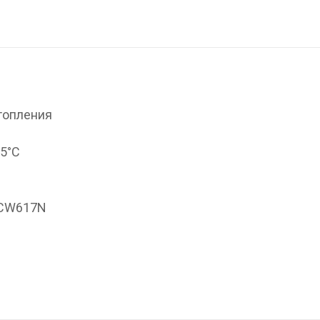
топления
95°С
 CW617N