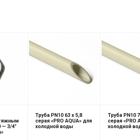
Труба PN10 63 x 5,8
Труба PN10 7
 тяжным
серая «PRO AQUA» для
серая «PRO 
 — 3/4″
холодной воды
холодной во
n»