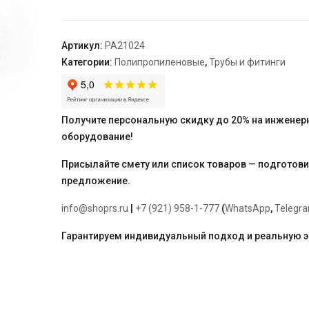
разъемная
HP
63
Артикул:
PA21024
-
Категории:
Полипропиленовые
,
Трубы и фитинги
2"
"PRO
AQUA"
Получите персональную скидку до 20% на инженер
оборудование!
Присылайте смету или список товаров — подготов
предложение.
info@shoprs.ru
|
+7 (921) 958-1-777
(
WhatsApp
,
Telegr
Гарантируем индивидуальный подход и реальную 