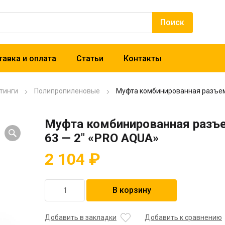
авка и оплата
Статьи
Контакты
тинги
Полипропиленовые
Муфта комбинированная разъем
Муфта комбинированная разъ
63 — 2″ «PRO AQUA»
2 104
₽
Количество
В корзину
товара
Муфта
комбинированная
Добавить в закладки
Добавить к сравнению