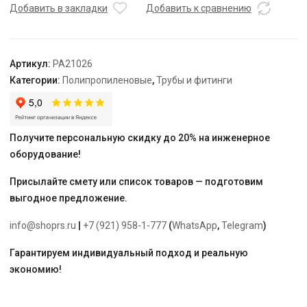
HP
Добавить в закладки
Добавить к сравнению
75
-
2
Артикул:
PA21026
1/2"
Категории:
Полипропиленовые
,
Трубы и фитинги
"PRO
AQUA"
Получите персональную скидку до 20% на инженерное
оборудование!
Присылайте смету или список товаров — подготовим
выгодное предложение.
info@shoprs.ru
|
+7 (921) 958-1-777
(
WhatsApp
,
Telegram
)
Гарантируем индивидуальный подход и реальную
экономию!