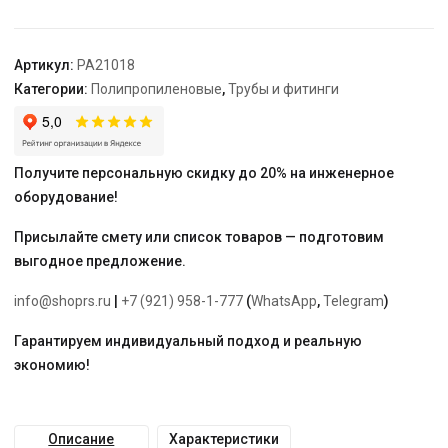
32
-
1"
Артикул:
PA21018
"PRO
Категории:
Полипропиленовые
,
Трубы и фитинги
AQUA"
Получите персональную скидку до 20% на инженерное
оборудование!
Присылайте смету или список товаров — подготовим
выгодное предложение.
info@shoprs.ru
|
+7 (921) 958-1-777
(
WhatsApp
,
Telegram
)
Гарантируем индивидуальный подход и реальную
экономию!
Описание
Характеристики