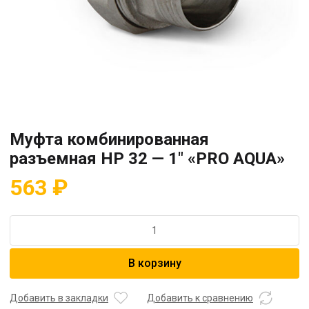
Муфта комбинированная
разъемная HP 32 — 1″ «PRO AQUA»
563
₽
Количество
товара
Муфта
В корзину
комбинированная
разъемная
HP
Добавить в закладки
Добавить к сравнению