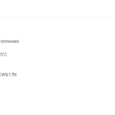
топления
95°С
 CW617N