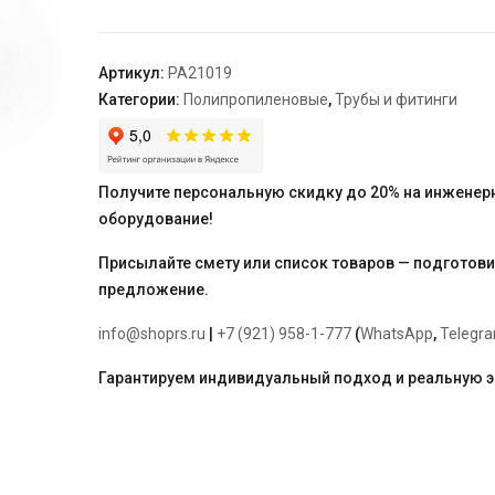
разъемная
HP
32
Артикул:
PA21019
-
Категории:
Полипропиленовые
,
Трубы и фитинги
1
1/4"
"PRO
AQUA"
Получите персональную скидку до 20% на инженер
оборудование!
Присылайте смету или список товаров — подготов
предложение.
info@shoprs.ru
|
+7 (921) 958-1-777
(
WhatsApp
,
Telegr
Гарантируем индивидуальный подход и реальную 