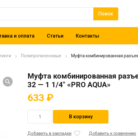
авка и оплата
Статьи
Контакты
тинги
Полипропиленовые
Муфта комбинированная разъем
Муфта комбинированная разъ
32 — 1 1/4″ «PRO AQUA»
633
₽
Количество
В корзину
товара
Муфта
комбинированная
Добавить в закладки
Добавить к сравнению