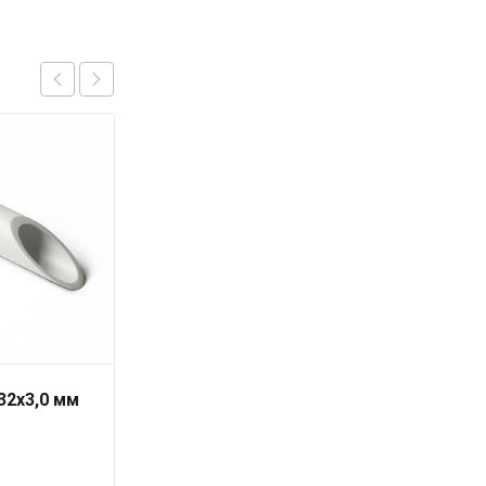
32х3,0 мм
Труба PN10 63 x 5,8
серая «PRO AQUA» для
холодной воды