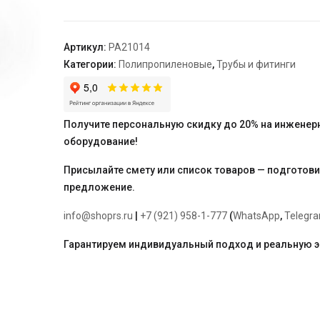
разъемная
HP
25
Артикул:
PA21014
-
Категории:
Полипропиленовые
,
Трубы и фитинги
3/4"
"PRO
AQUA"
Получите персональную скидку до 20% на инженер
оборудование!
Присылайте смету или список товаров — подготов
предложение.
info@shoprs.ru
|
+7 (921) 958-1-777
(
WhatsApp
,
Telegr
Гарантируем индивидуальный подход и реальную 