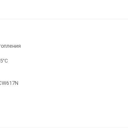
топления
95°С
 CW617N