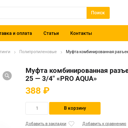
авка и оплата
Статьи
Контакты
тинги
Полипропиленовые
Муфта комбинированная разъем
Муфта комбинированная разъ
25 — 3/4″ «PRO AQUA»
388
₽
Количество
В корзину
товара
Муфта
комбинированная
Добавить в закладки
Добавить к сравнению