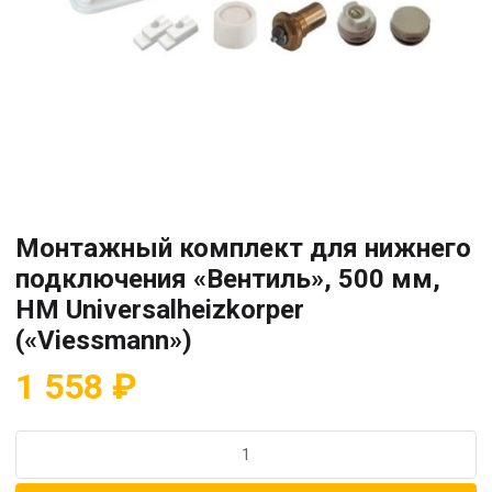
Монтажный комплект для нижнего
подключения «Вентиль», 500 мм,
HM Universalheizkorper
(«Viessmann»)
1 558
₽
Количество
товара
Монтажный