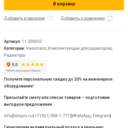
В корзину
комплект
для
нижнего
Добавить в закладки
Добавить к сравнению
подключения
"Вентиль",
500
Артикул:
11-300050
мм,
Категории:
Viessmann
,
Комплектующие для радиаторов
,
HM
Радиаторы
Universalheizkorper
("Viessmann")
Получите персональную скидку до 20% на инженерное
оборудование!
Присылайте смету или список товаров — подготовим
выгодное предложение.
info@shoprs.ru
|
+7 (921) 958-1-777
(
WhatsApp
,
Telegram
)
Гарантируем индивидуальный подход и реальную