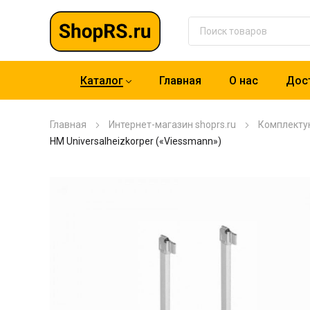
Каталог
Главная
О нас
Дост
Главная
Интернет-магазин shoprs.ru
Комплекту
HM Universalheizkorper («Viessmann»)