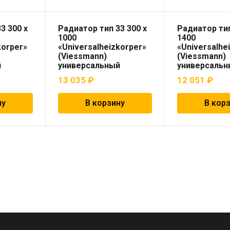
3 300 x
Радиатор тип 33 300 x
Радиатор тип
1000
1400
korper»
«Universalheizkorper»
«Universalhe
(Viessmann)
(Viessmann)
й
универсальный
универсальн
13 035
₽
12 051
₽
ну
В корзину
В кор