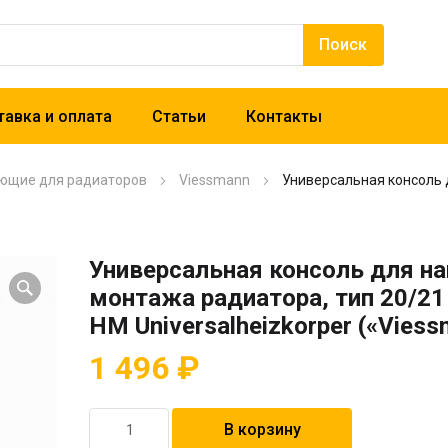
авка и оплата
Статьи
Контакты
ющие для радиаторов
Viessmann
Универсальная консоль д
Универсальная консоль для н
монтажа радиатора, тип 20/21 
HM Universalheizkorper («Viess
1 496
₽
Количество
В корзину
товара