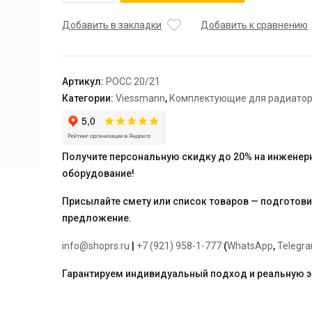
Универсальная
консоль
Добавить в закладки
Добавить к сравнению
для
напольного
монтажа
Артикул:
РОСС 20/21
радиатора,
Категории:
Viessmann
,
Комплектующие для радиато
тип
20/21
(2
шт.),
Получите персональную скидку до 20% на инженер
HM
оборудование!
Universalheizkorper
("Viessmann")
Присылайте смету или список товаров — подготов
предложение.
info@shoprs.ru
|
+7 (921) 958-1-777
(
WhatsApp
,
Telegr
Гарантируем индивидуальный подход и реальную 