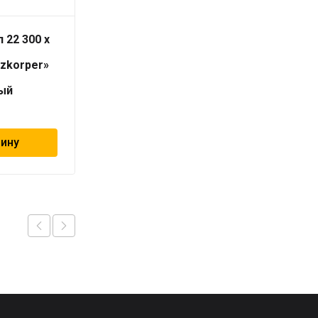
 22 300 x
Радиатор тип 33 300 x
1400
izkorper»
«Universalheizkorper»
(Viessmann)
ый
универсальный
16 264
₽
зину
В корзину