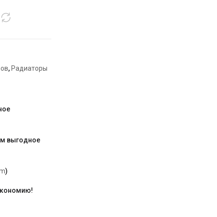
ров
,
Радиаторы
ное
им выгодное
am
)
экономию!