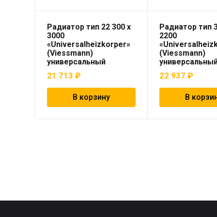
Радиатор тип 22 300 x
Радиатор тип 3
3000
2200
«Universalheizkorper»
«Universalheiz
(Viessmann)
(Viessmann)
универсальный
универсальны
21 713
₽
22 937
₽
В корзину
В корзи