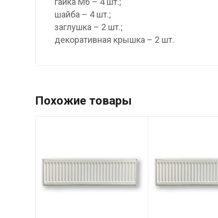
гайка М6 – 4 шт.;
шайба – 4 шт.;
заглушка – 2 шт.;
декоративная крышка – 2 шт.
Похожие товары