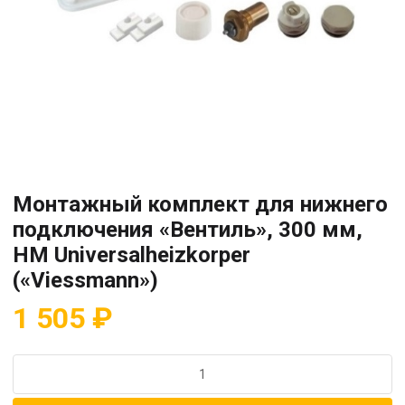
Монтажный комплект для нижнего
подключения «Вентиль», 300 мм,
HM Universalheizkorper
(«Viessmann»)
1 505
₽
Количество
товара
Монтажный