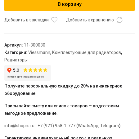
В корзину
комплект
для
нижнего
Добавить в закладки
Добавить к сравнению
подключения
"Вентиль",
300
Артикул:
11-300030
мм,
Категории:
Viessmann
,
Комплектующие для радиаторов
,
HM
Радиаторы
Universalheizkorper
("Viessmann")
Получите персональную скидку до 20% на инженерное
оборудование!
Присылайте смету или список товаров — подготовим
выгодное предложение.
info@shoprs.ru
|
+7 (921) 958-1-777
(
WhatsApp
,
Telegram
)
Гарантируем индивидуальный подход и реальную