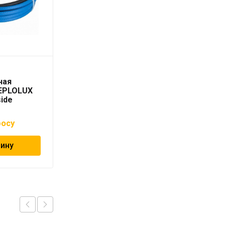
Секция
ная
нагревательная
TEPLOLUX
кабельная TEPLOLUX
side
Freezstop Inside-10-5
росу
5 075
₽
зину
В корзину