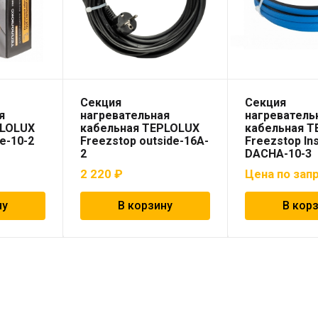
Секция
Секция
я
нагревательная
нагреватель
PLOLUX
кабельная TEPLOLUX
кабельная 
de-10-2
Freezstop outside-16A-
Freezstop In
2
DACHA-10-3
2 220
₽
Цена по зап
ну
В корзину
В кор