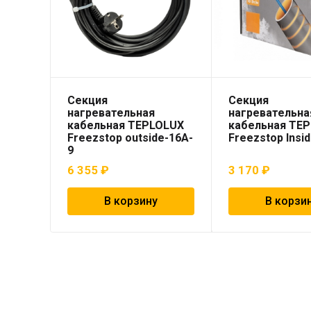
Секция
Секция
нагревательная
нагревательна
кабельная TEPLOLUX
кабельная TE
Freezstop outside-16A-
Freezstop Insi
9
6 355
₽
3 170
₽
В корзину
В корзи