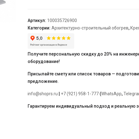
опуска
кабеля
в
Артикул:
100035726900
трубу
Категории:
Архитектурно-строительный обогрев
,
Кре
ТС.04
Ц
TEPLOLUX
Получите персональную скидку до 20% на инженер
оборудование!
Присылайте смету или список товаров — подготов
предложение.
info@shoprs.ru
|
+7 (921) 958-1-777
(
WhatsApp
,
Telegr
Гарантируем индивидуальный подход и реальную 