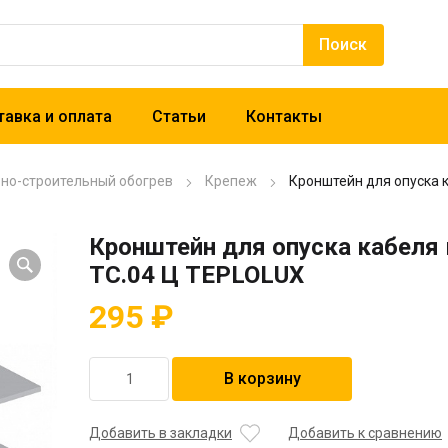
авка и оплата
Статьи
Контакты
рно-строительный обогрев
Крепеж
Кронштейн для опуска к
Кронштейн для опуска кабеля 
ТС.04 Ц TEPLOLUX
295
₽
Количество
В корзину
товара
Кронштейн
для
Добавить в закладки
Добавить к сравнению