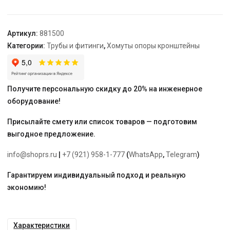
раструб
HT
50
Артикул:
881500
(не
Категории:
Трубы и фитинги
,
Хомуты опоры кронштейны
Ostendorf)
Получите персональную скидку до 20% на инженерное
оборудование!
Присылайте смету или список товаров — подготовим
выгодное предложение.
info@shoprs.ru
|
+7 (921) 958-1-777
(
WhatsApp
,
Telegram
)
Гарантируем индивидуальный подход и реальную
экономию!
Характеристики