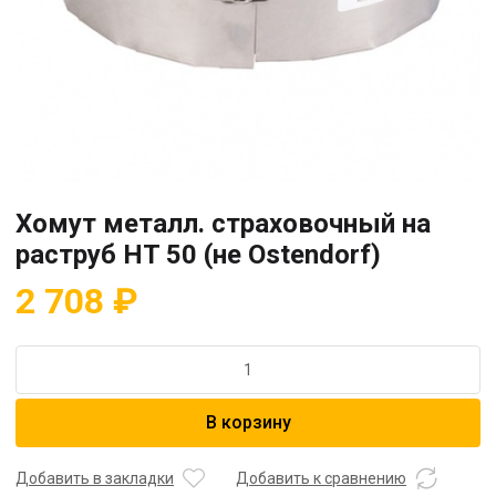
Хомут металл. страховочный на
раструб HT 50 (не Ostendorf)
2 708
₽
Количество
товара
Хомут
В корзину
металл.
страховочный
на
Добавить в закладки
Добавить к сравнению