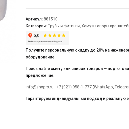
страховочный
на
раструб
Артикул:
881510
HT
Категории:
Трубы и фитинги
,
Хомуты опоры кронште
75
(не
Ostendorf)
Получите персональную скидку до 20% на инженер
оборудование!
Присылайте смету или список товаров — подготов
предложение.
info@shoprs.ru
|
+7 (921) 958-1-777
(
WhatsApp
,
Telegr
Гарантируем индивидуальный подход и реальную 