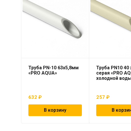
Труба PN-10 63х5,8мм
Труба PN10 40 x
«PRO AQUA»
серая «PRO AQ
холодной вод
632
₽
257
₽
В корзину
В корзи