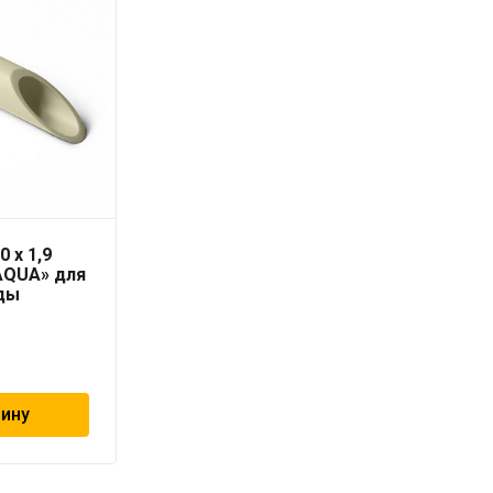
0 x 1,9
Труба PN10 75 x 6,9
AQUA» для
серая «PRO AQUA» для
ды
холодной воды
839
₽
зину
В корзину