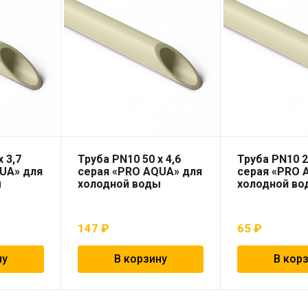
 3,7
Труба PN10 50 x 4,6
Труба PN10 2
UA» для
серая «PRO AQUA» для
серая «PRO 
ы
холодной воды
холодной во
147
₽
65
₽
ну
В корзину
В кор