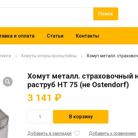
авка и оплата
Статьи
Контакты
тинги
Хомуты опоры кронштейны
Хомут металл. страховоч
Хомут металл. страховочный 
раструб HT 75 (не Ostendorf)
3 141
₽
Количество
В корзину
товара
Хомут
металл.
Добавить в закладки
Добавить к сравнению