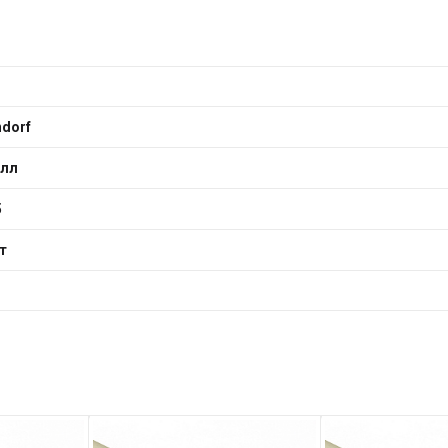
ndorf
лл
5
т