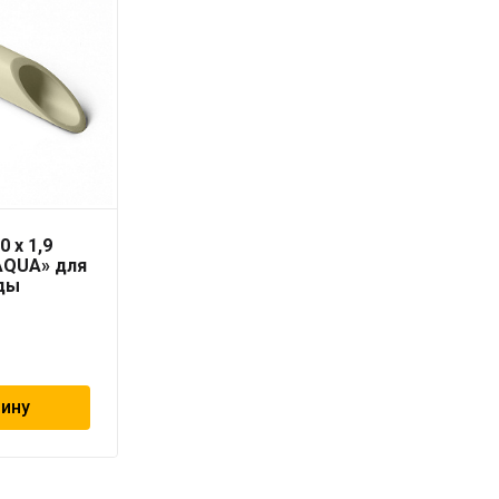
0 x 1,9
Труба PN16/SDR 6
AQUA» для
RUBIS 20 x 3,4 серая
ды
«PRO AQUA»
97
₽
зину
В корзину