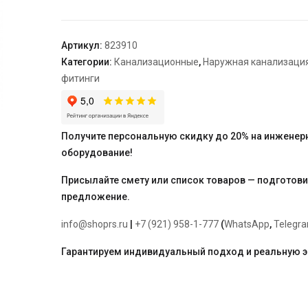
прохода
стен
KGF
Артикул:
823910
"Ostendorf"
Категории:
Канализационные
,
Наружная канализаци
200
фитинги
x
240
mm
Получите персональную скидку до 20% на инженер
оборудование!
Присылайте смету или список товаров — подготов
предложение.
info@shoprs.ru
|
+7 (921) 958-1-777
(
WhatsApp
,
Telegr
Гарантируем индивидуальный подход и реальную 