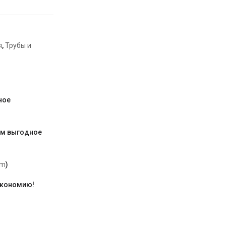
я
,
Трубы и
ное
им выгодное
am
)
экономию!