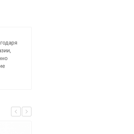
агодаря
азии,
чно
ие