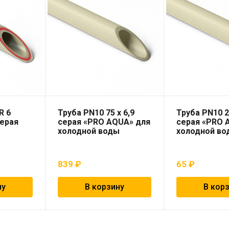
R 6
Труба PN10 75 x 6,9
Труба PN10 2
серая
серая «PRO AQUA» для
серая «PRO 
холодной воды
холодной во
839
₽
65
₽
ну
В корзину
В кор