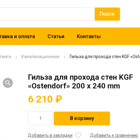
авка и оплата
Статьи
Контакты
тинги
Канализационные
Гильза для прохода стен KGF «Os
Гильза для прохода стен KGF
«Ostendorf» 200 x 240 mm
6 210
₽
Количество
В корзину
товара
Гильза
для
Добавить в закладки
Добавить к сравнению