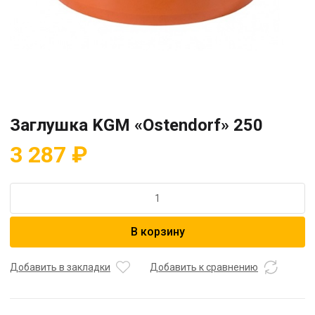
Заглушка KGM «Ostendorf» 250
3 287
₽
Количество
товара
Заглушка
В корзину
KGM
"Ostendorf"
250
Добавить в закладки
Добавить к сравнению