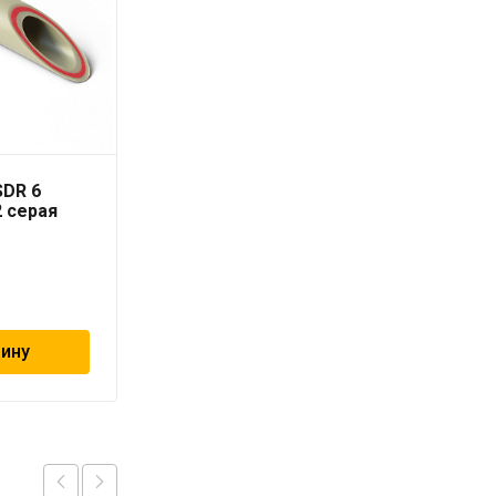
SDR 6
Труба PN-10 110х10,0
2 серая
мм «PRO AQUA»
1 811
₽
зину
В корзину