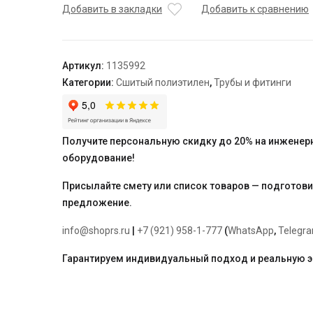
зажимной
Добавить в закладки
Добавить к сравнению
соединитель
для
полимерных
Артикул:
1135992
труб
Категории:
Сшитый полиэтилен
,
Трубы и фитинги
PN6
125x11,4-
125x11,4
Получите персональную скидку до 20% на инженер
оборудование!
Присылайте смету или список товаров — подготов
предложение.
info@shoprs.ru
|
+7 (921) 958-1-777
(
WhatsApp
,
Telegr
Гарантируем индивидуальный подход и реальную 