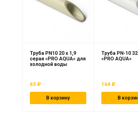
Труба PN10 20 x 1,9
Труба PN-10 32
серая «PRO AQUA» для
«PRO AQUA»
холодной воды
65
₽
164
₽
В корзину
В корзи