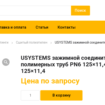
авка и оплата
Статьи
Контакты
тинги
Сшитый полиэтилен
USYSTEMS зажимной соединител
USYSTEMS зажимной соединит
полимерных труб PN6 125×11,
125×11,4
Цена по запросу
Количество
В корзину
товара
USYSTEMS