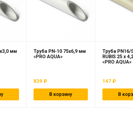
х3,0 мм
Труба PN-10 75х6,9 мм
Труба PN16/
«PRO AQUA»
RUBIS 25 x 4,
«PRO AQUA»
839
₽
147
₽
ну
В корзину
В кор