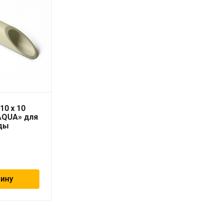
10 x 10
Труба PN-10 50х4,6 мм
AQUA» для
«PRO AQUA»
ды
404
₽
зину
В корзину