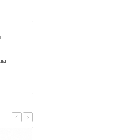
я
мым
.