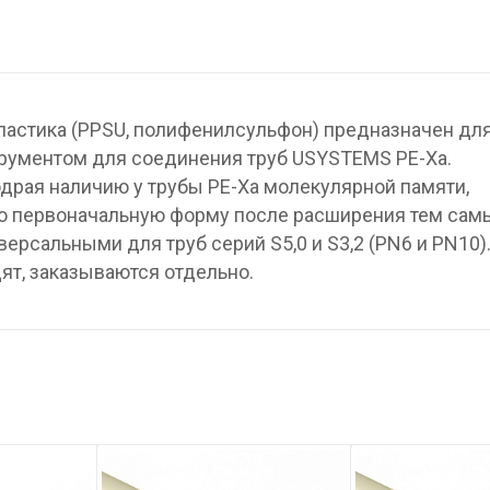
ластика (PPSU, полифенилсульфон) предназначен дл
рументом для соединения труб USYSTEMS PE-Xa.
драя наличию у трубы PE-Xa молекулярной памяти,
ою первоначальную форму после расширения тем са
ерсальными для труб серий S5,0 и S3,2 (PN6 и PN10)
ят, заказываются отдельно.