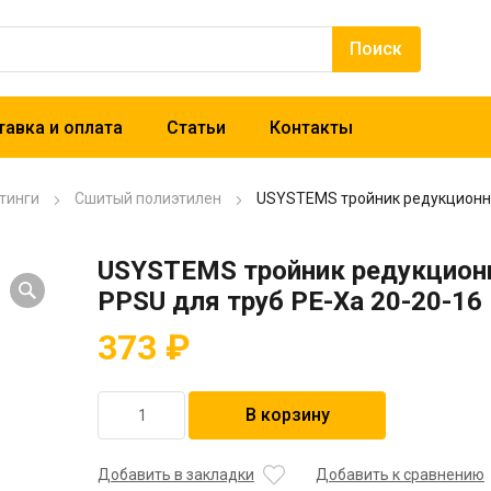
авка и оплата
Статьи
Контакты
тинги
Сшитый полиэтилен
USYSTEMS тройник редукционны
USYSTEMS тройник редукцио
PPSU для труб PE-Xa 20-20-16
373
₽
Количество
В корзину
товара
USYSTEMS
тройник
Добавить в закладки
Добавить к сравнению