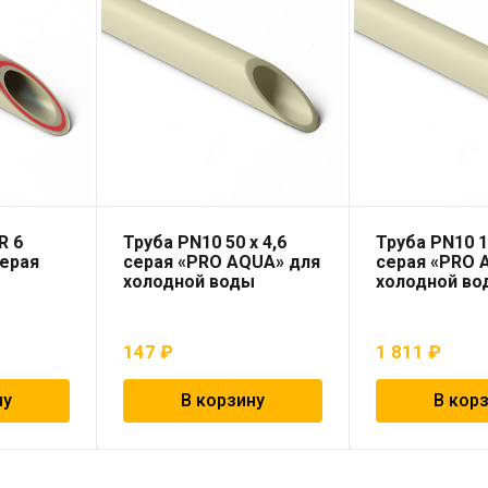
R 6
Труба PN10 50 x 4,6
Труба PN10 1
серая
серая «PRO AQUA» для
серая «PRO 
холодной воды
холодной во
147
₽
1 811
₽
ну
В корзину
В кор