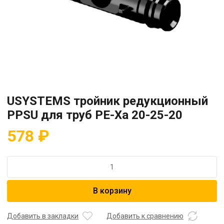
USYSTEMS тройник редукционный
PPSU для труб PE-Xa 20-25-20
578
₽
Количество
товара
USYSTEMS
В корзину
тройник
редукционный
PPSU
Добавить в закладки
Добавить к сравнению