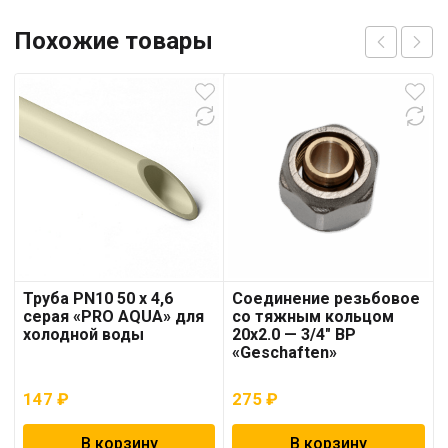
Похожие товары
Труба PN10 50 x 4,6
Соединение резьбовое
серая «PRO AQUA» для
со тяжным кольцом
холодной воды
20х2.0 — 3/4″ ВР
«Geschaften»
147
₽
275
₽
В корзину
В корзину