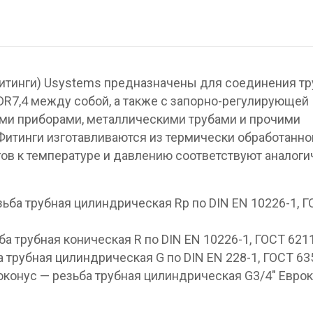
итинги) Usystems предназначены для соединения тр
DR7,4 между собой, а также с запорно-регулирующей
ыми приборами, металлическими трубами и прочими
итинги изготавливаются из термически обработанно
гов к температуре и давлению соответствуют аналог
зьба трубная цилиндрическая Rp по DIN EN 10226-1, 
ба трубная коническая R по DIN EN 10226-1, ГОСТ 621
а трубная цилиндрическая G по DIN EN 228-1, ГОСТ 63
оконус — резьба трубная цилиндрическая G3/4″ Еврок