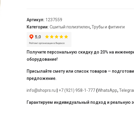
аксиальный
с
наружной
Артикул:
1237559
резьбой
Категории:
Сшитый полиэтилен
,
Трубы и фитинги
32-
R1"
НР
Получите персональную скидку до 20% на инженер
оборудование!
Присылайте смету или список товаров — подготов
предложение.
info@shoprs.ru
|
+7 (921) 958-1-777
(
WhatsApp
,
Telegr
Гарантируем индивидуальный подход и реальную 