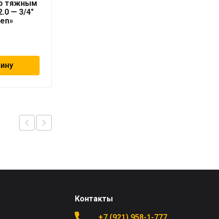
со тяжным
серая «PRO AQUA» для
.0 — 3/4″
холодной воды
ten»
65
₽
зину
В корзину
Контакты
+7 (921) 958-1-777