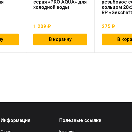
ля
серая «PRO AQUA» для
резьбовое 
ы
холодной воды
кольцом 20х2
ВР «Geschaf
1 209
₽
275
₽
ну
В корзину
В кор
Информация
Полезные ссылки
О нас
Каталог