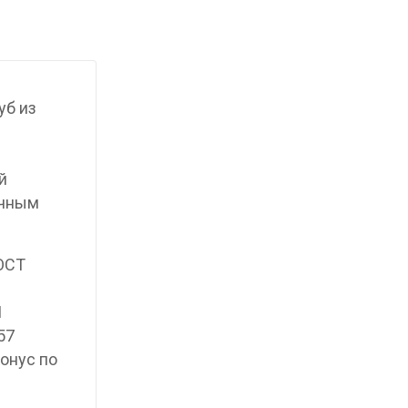
уб из
й
ичным
ГОСТ
1
57
онус по