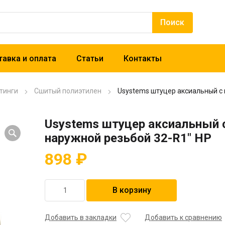
авка и оплата
Статьи
Контакты
тинги
Сшитый полиэтилен
Usystems штуцер аксиальный с 
Usystems штуцер аксиальный 
наружной резьбой 32-R1″ НР
898
₽
Количество
В корзину
товара
Usystems
штуцер
Добавить в закладки
Добавить к сравнению