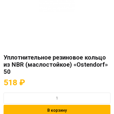
Уплотнительное резиновое кольцо
из NBR (маслостойкое) «Ostendorf»
50
518
₽
Количество
товара
Уплотнительное
В корзину
резиновое