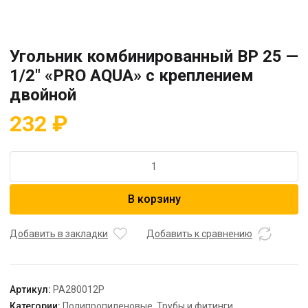
Угольник комбинированный BP 25 —
1/2″ «PRO AQUA» с креплением
двойной
232
₽
Количество
товара
Угольник
В корзину
комбинированный
BP
25
Добавить в закладки
Добавить к сравнению
-
1/2"
"PRO
Артикул:
PA280012P
AQUA"
Категории:
Полипропиленовые
,
Трубы и фитинги