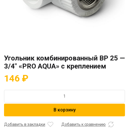
Угольник комбинированный BP 25 —
3/4″ «PRO AQUA» с креплением
146
₽
Количество
товара
Угольник
В корзину
комбинированный
BP
25
Добавить в закладки
Добавить к сравнению