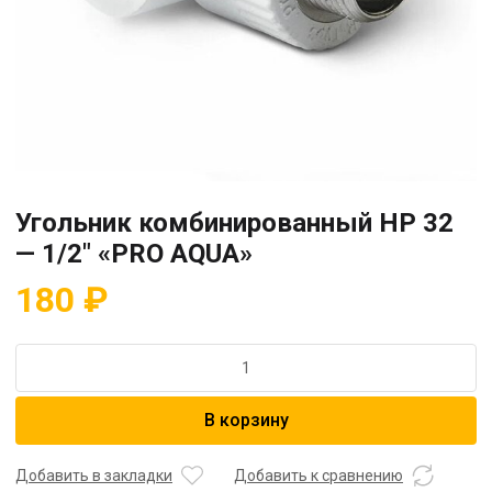
Угольник комбинированный HP 32
— 1/2″ «PRO AQUA»
180
₽
Количество
товара
Угольник
В корзину
комбинированный
HP
32
Добавить в закладки
Добавить к сравнению