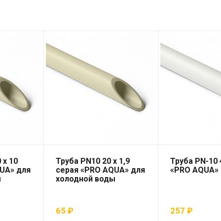
 x 10
Труба PN10 20 x 1,9
Труба PN-10
UA» для
серая «PRO AQUA» для
«PRO AQUA»
ы
холодной воды
65
₽
257
₽