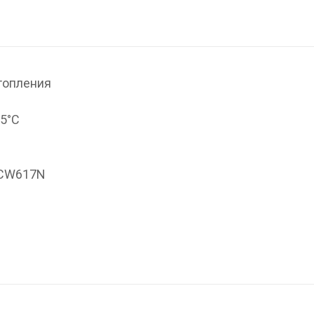
топления
95°С
 CW617N