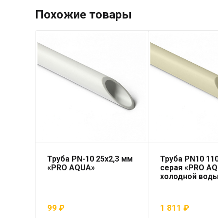
Похожие товары
Труба PN-10 25х2,3 мм
Труба PN10 110
«PRO AQUA»
серая «PRO AQ
холодной вод
99
₽
1 811
₽