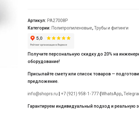
HP
20
-
Артикул:
PA27008P
1/2"
Категории:
Полипропиленовые
,
Трубы и фитинги
"PRO
AQUA"
Получите персональную скидку до 20% на инженер
оборудование!
Присылайте смету или список товаров — подготов
предложение.
info@shoprs.ru
|
+7 (921) 958-1-777
(
WhatsApp
,
Telegr
Гарантируем индивидуальный подход и реальную 