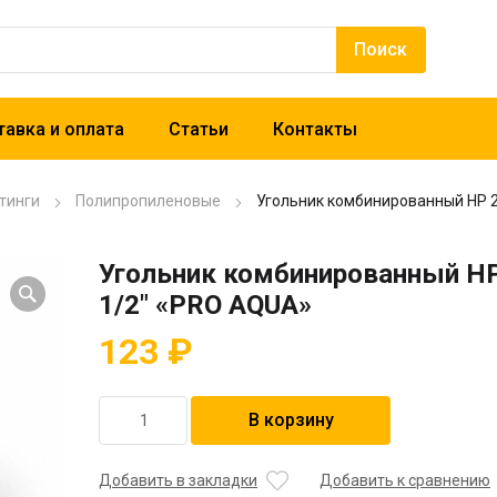
авка и оплата
Статьи
Контакты
тинги
Полипропиленовые
Угольник комбинированный HP 2
Угольник комбинированный HP
1/2″ «PRO AQUA»
123
₽
Количество
В корзину
товара
Угольник
комбинированный
Добавить в закладки
Добавить к сравнению