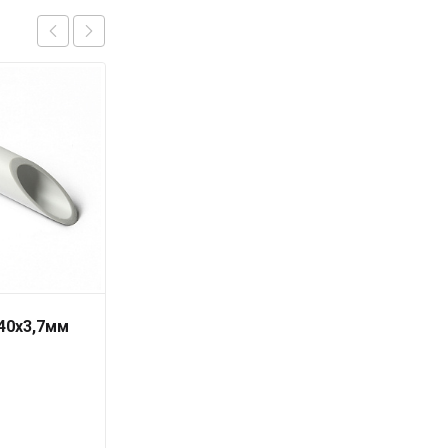
 40х3,7мм
Труба PN10 63 x 5,8
серая «PRO AQUA» для
холодной воды
228
₽