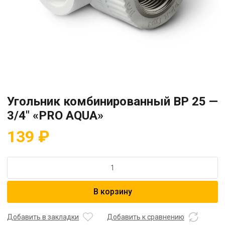
Угольник комбинированный BP 25 —
3/4″ «PRO AQUA»
139
₽
Количество
товара
Угольник
В корзину
комбинированный
BP
25
Добавить в закладки
Добавить к сравнению